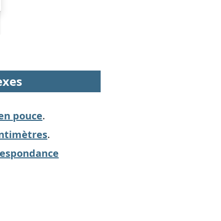
exes
 en pouce
.
entimètres
.
orrespondance