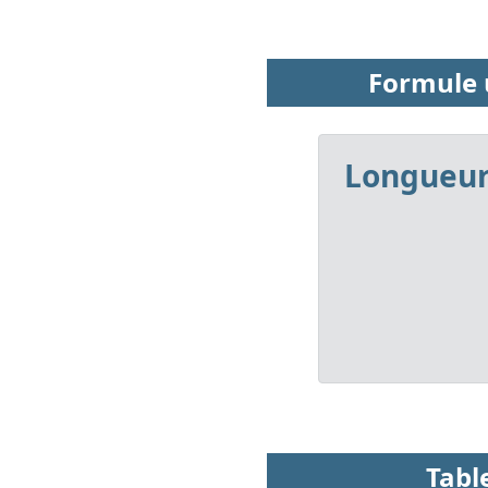
Formule u
Longueur 
Tabl